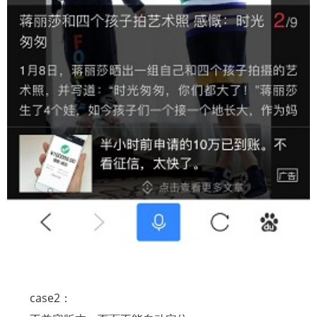
case2
：